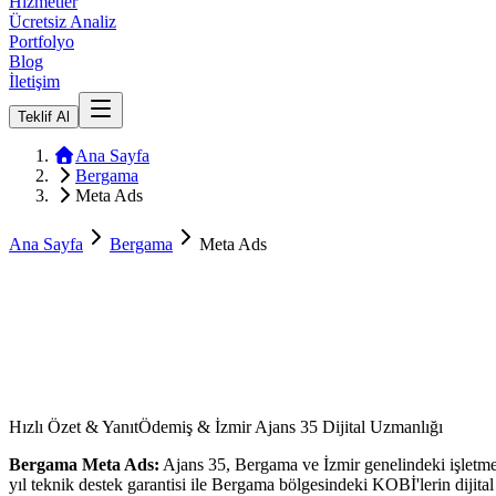
Hizmetler
Ücretsiz Analiz
Portfolyo
Blog
İletişim
Teklif Al
Ana Sayfa
Bergama
Meta Ads
Ana Sayfa
Bergama
Meta Ads
Hızlı Özet & Yanıt
Ödemiş & İzmir Ajans 35 Dijital Uzmanlığı
Bergama
Meta Ads
:
Ajans 35,
Bergama
ve
İzmir
genelindeki işletm
yıl teknik destek garantisi ile
Bergama
bölgesindeki KOBİ'lerin dijital