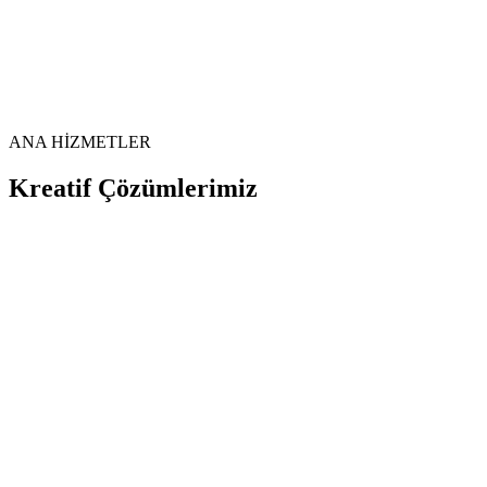
Tamamlanan Proje
85+
Logo Tasarımı
50+
Video Prodüksiyon
%100
Müşteri Memnuniyeti
ANA HİZMETLER
Kreatif Çözümlerimiz
Kurumsal Kimlik Tasarımı
Logo, kartvizit, antetli kağıt ve tüm kurumsal materyallerinizi
profesyonel bir bütünlük içinde tasarlıyoruz.
Logo Tasarımı
Kartvizit
Antetli Kağıt
Marka Kılavuzu
Detaylı Bilgi
Video Prodüksiyon