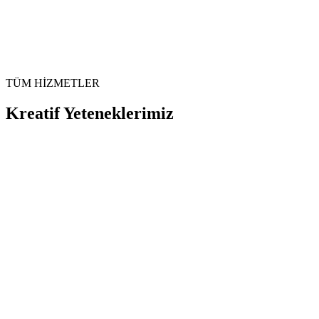
Reklam filmleri, tanıtım videoları, sosyal medya içerikleri ve drone
çekimleri ile markanızı görsel olarak güçlendiriyoruz.
Reklam Filmi
Ürün Tanıtım
Drone Çekim
4K
Prodüksiyon
TÜM HİZMETLER
Detaylı Bilgi
Kreatif Yeteneklerimiz