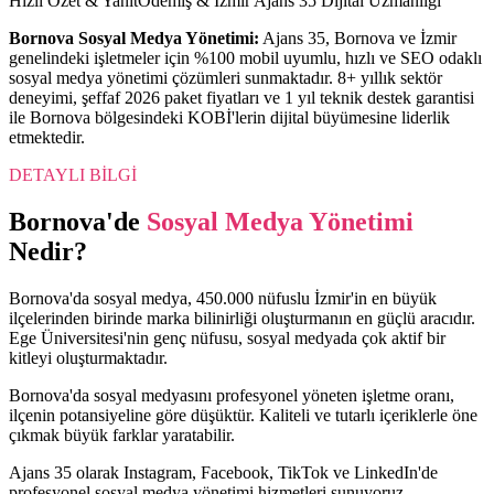
Hızlı Özet & Yanıt
Ödemiş & İzmir Ajans 35 Dijital Uzmanlığı
Bornova
Sosyal Medya Yönetimi
:
Ajans 35,
Bornova
ve
İzmir
genelindeki işletmeler için %100 mobil uyumlu, hızlı ve SEO odaklı
sosyal medya yönetimi
çözümleri sunmaktadır. 8+ yıllık sektör
deneyimi, şeffaf 2026 paket fiyatları ve 1 yıl teknik destek garantisi
ile
Bornova
bölgesindeki KOBİ'lerin dijital büyümesine liderlik
etmektedir.
DETAYLI BİLGİ
Bornova
'de
Sosyal Medya Yönetimi
Nedir?
Bornova'da sosyal medya, 450.000 nüfuslu İzmir'in en büyük
ilçelerinden birinde marka bilinirliği oluşturmanın en güçlü aracıdır.
Ege Üniversitesi'nin genç nüfusu, sosyal medyada çok aktif bir
kitleyi oluşturmaktadır.
Bornova'da sosyal medyasını profesyonel yöneten işletme oranı,
ilçenin potansiyeline göre düşüktür. Kaliteli ve tutarlı içeriklerle öne
çıkmak büyük farklar yaratabilir.
Ajans 35 olarak Instagram, Facebook, TikTok ve LinkedIn'de
profesyonel sosyal medya yönetimi hizmetleri sunuyoruz.