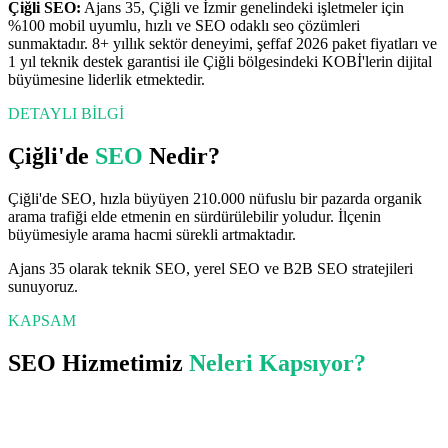
Çiğli
SEO
:
Ajans 35,
Çiğli
ve
İzmir
genelindeki işletmeler için
%100 mobil uyumlu, hızlı ve SEO odaklı
seo
çözümleri
sunmaktadır. 8+ yıllık sektör deneyimi, şeffaf 2026 paket fiyatları ve
1 yıl teknik destek garantisi ile
Çiğli
bölgesindeki KOBİ'lerin dijital
büyümesine liderlik etmektedir.
DETAYLI BİLGİ
Çiğli
'de
SEO
Nedir?
Çiğli'de SEO, hızla büyüyen 210.000 nüfuslu bir pazarda organik
arama trafiği elde etmenin en sürdürülebilir yoludur. İlçenin
büyümesiyle arama hacmi sürekli artmaktadır.
Ajans 35 olarak teknik SEO, yerel SEO ve B2B SEO stratejileri
sunuyoruz.
KAPSAM
SEO
Hizmetimiz
Neleri Kapsıyor?