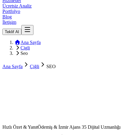
Hizmetler
Ücretsiz Analiz
Portfolyo
Blog
İletişim
Teklif Al
Ana Sayfa
Cigli
Seo
Ana Sayfa
Çiğli
SEO
Hızlı Özet & Yanıt
Ödemiş & İzmir Ajans 35 Dijital Uzmanlığı