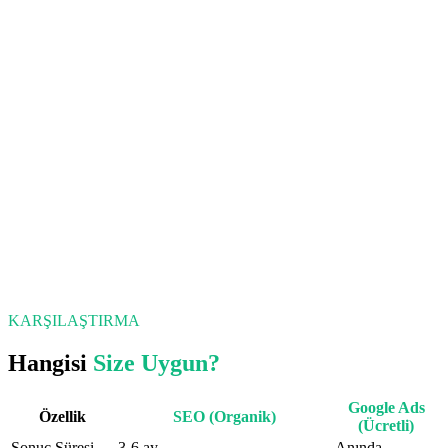
KARŞILAŞTIRMA
Hangisi
Size Uygun?
Google Ads
Özellik
SEO (Organik)
(Ücretli)
Sonuç Süresi
3-6 ay
Anında