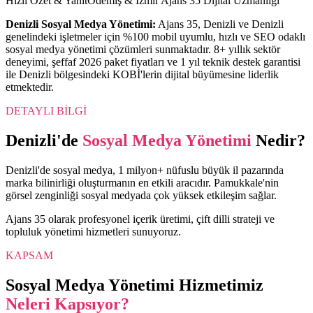
Hızlı Özet & Yanıt
Ödemiş & İzmir Ajans 35 Dijital Uzmanlığı
Denizli
Sosyal Medya Yönetimi
:
Ajans 35,
Denizli
ve
Denizli
genelindeki işletmeler için %100 mobil uyumlu, hızlı ve SEO odaklı
sosyal medya yönetimi
çözümleri sunmaktadır. 8+ yıllık sektör
deneyimi, şeffaf 2026 paket fiyatları ve 1 yıl teknik destek garantisi
ile
Denizli
bölgesindeki KOBİ'lerin dijital büyümesine liderlik
etmektedir.
DETAYLI BİLGİ
Denizli
'de
Sosyal Medya Yönetimi
Nedir?
Denizli'de sosyal medya, 1 milyon+ nüfuslu büyük il pazarında
marka bilinirliği oluşturmanın en etkili aracıdır. Pamukkale'nin
görsel zenginliği sosyal medyada çok yüksek etkileşim sağlar.
Ajans 35 olarak profesyonel içerik üretimi, çift dilli strateji ve
topluluk yönetimi hizmetleri sunuyoruz.
KAPSAM
Sosyal Medya Yönetimi
Hizmetimiz
Neleri Kapsıyor?