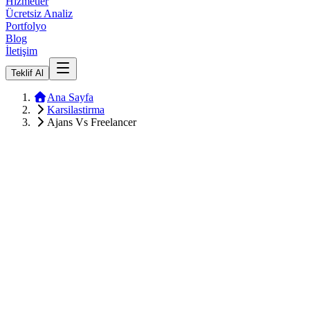
Hizmetler
Ücretsiz Analiz
Portfolyo
Blog
İletişim
Teklif Al
Ana Sayfa
Karsilastirma
Ajans Vs Freelancer