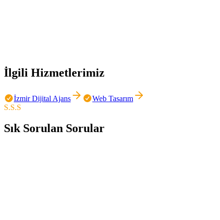
Kapsamlı dijital strateji → Ajans
Tek seferlik basit iş → Freelancer
Uzun vadeli ortaklık → Ajans
Logo veya basit grafik → Freelancer
Web + reklam + sosyal medya → Ajans
Sınırlı bütçe, basit proje → Freelancer
Kurumsal müşteri → Ajans
İlgili Hizmetlerimiz
İzmir Dijital Ajans
Web Tasarım
S.S.S
Sık Sorulan Sorular