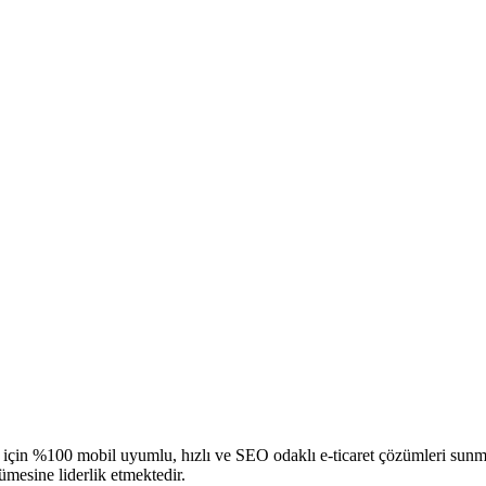
r için %100 mobil uyumlu, hızlı ve SEO odaklı
e-ticaret
çözümleri sunmak
mesine liderlik etmektedir.