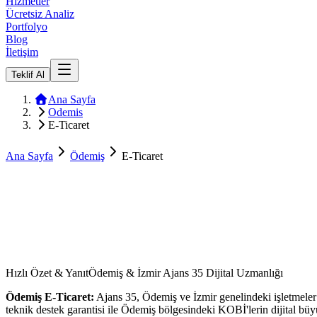
Hizmetler
Ücretsiz Analiz
Portfolyo
Blog
İletişim
Teklif Al
Ana Sayfa
Odemis
E-Ticaret
Ana Sayfa
Ödemiş
E-Ticaret
Hızlı Özet & Yanıt
Ödemiş & İzmir Ajans 35 Dijital Uzmanlığı
Ödemiş
E-Ticaret
:
Ajans 35,
Ödemiş
ve
İzmir
genelindeki işletmele
teknik destek garantisi ile
Ödemiş
bölgesindeki KOBİ'lerin dijital büyü