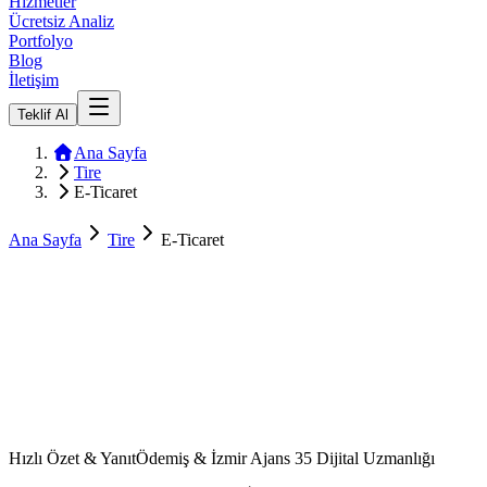
Hizmetler
Ücretsiz Analiz
Portfolyo
Blog
İletişim
Teklif Al
Ana Sayfa
Tire
E-Ticaret
Ana Sayfa
Tire
E-Ticaret
Hızlı Özet & Yanıt
Ödemiş & İzmir Ajans 35 Dijital Uzmanlığı