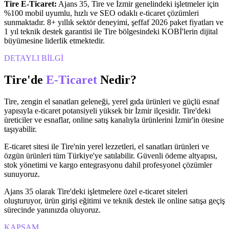
Tire
E-Ticaret
:
Ajans 35,
Tire
ve
İzmir
genelindeki işletmeler için
%100 mobil uyumlu, hızlı ve SEO odaklı
e-ticaret
çözümleri
sunmaktadır. 8+ yıllık sektör deneyimi, şeffaf 2026 paket fiyatları ve
1 yıl teknik destek garantisi ile
Tire
bölgesindeki KOBİ'lerin dijital
büyümesine liderlik etmektedir.
DETAYLI BİLGİ
Tire
'de
E-Ticaret
Nedir?
Tire, zengin el sanatları geleneği, yerel gıda ürünleri ve güçlü esnaf
yapısıyla e-ticaret potansiyeli yüksek bir İzmir ilçesidir. Tire'deki
üreticiler ve esnaflar, online satış kanalıyla ürünlerini İzmir'in ötesine
taşıyabilir.
E-ticaret sitesi ile Tire'nin yerel lezzetleri, el sanatları ürünleri ve
özgün ürünleri tüm Türkiye'ye satılabilir. Güvenli ödeme altyapısı,
stok yönetimi ve kargo entegrasyonu dahil profesyonel çözümler
sunuyoruz.
Ajans 35 olarak Tire'deki işletmelere özel e-ticaret siteleri
oluşturuyor, ürün girişi eğitimi ve teknik destek ile online satışa geçiş
sürecinde yanınızda oluyoruz.
KAPSAM