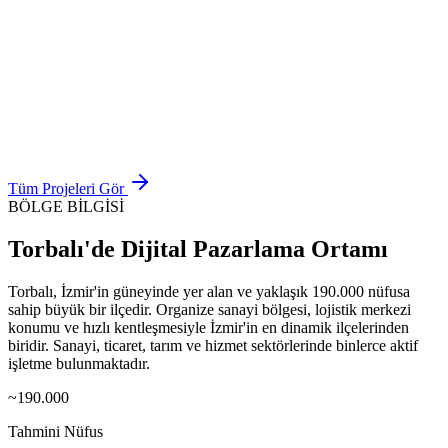
Play-Doh
Katalog Tasarımı
Superlit
Web Tasarımı
Cosmore Kozmetik
Tüm Projeleri Gör
BÖLGE BİLGİSİ
Torbalı
'de
Dijital Pazarlama
Ortamı
Torbalı, İzmir'in güneyinde yer alan ve yaklaşık 190.000 nüfusa
sahip büyük bir ilçedir. Organize sanayi bölgesi, lojistik merkezi
konumu ve hızlı kentleşmesiyle İzmir'in en dinamik ilçelerinden
biridir. Sanayi, ticaret, tarım ve hizmet sektörlerinde binlerce aktif
işletme bulunmaktadır.
~190.000
Tahmini Nüfus