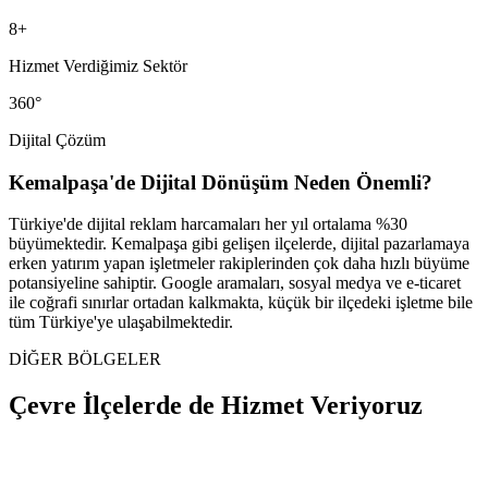
8
+
Hizmet Verdiğimiz Sektör
360°
Dijital Çözüm
Kemalpaşa
'de Dijital Dönüşüm Neden Önemli?
Türkiye'de dijital reklam harcamaları her yıl ortalama %30
büyümektedir.
Kemalpaşa
gibi gelişen ilçelerde, dijital pazarlamaya
erken yatırım yapan işletmeler rakiplerinden çok daha hızlı büyüme
potansiyeline sahiptir. Google aramaları, sosyal medya ve e-ticaret
ile coğrafi sınırlar ortadan kalkmakta, küçük bir ilçedeki işletme bile
tüm Türkiye'ye ulaşabilmektedir.
DİĞER BÖLGELER
Çevre İlçelerde de
Hizmet Veriyoruz