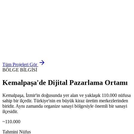
Play-Doh
Katalog Tasarımı
Superlit
Web Tasarımı
Cosmore Kozmetik
Tüm Projeleri Gör
BÖLGE BİLGİSİ
Kemalpaşa
'de
Dijital Pazarlama
Ortamı
Kemalpaşa, İzmir'in doğusunda yer alan ve yaklaşık 110.000 nüfusa
sahip bir ilçedir. Türkiye'nin en büyük kiraz üretim merkezlerinden
biridir. Aynı zamanda organize sanayi bölgesiyle önemli bir sanayi
ilçesidir.
~110.000
Tahmini Nüfus