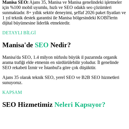
Manisa
SEO
:
Ajans 35,
Manisa
ve
Manisa
genelindeki işletmeler
için %100 mobil uyumlu, hızlı ve SEO odaklı
seo
çözümleri
sunmaktadır. 8+ yıllık sektör deneyimi, şeffaf 2026 paket fiyatları ve
1 yıl teknik destek garantisi ile
Manisa
bölgesindeki KOBİ'lerin
dijital büyümesine liderlik etmektedir.
DETAYLI BİLGİ
Manisa
'de
SEO
Nedir?
Manisa'da SEO, 1.4 milyon nüfuslu büyük il pazarında organik
arama trafiği elde etmenin en sürdürülebilir yoludur. İl genelinde
SEO rekabeti İzmir ve İstanbul'a göre çok düşüktür.
Ajans 35 olarak teknik SEO, yerel SEO ve B2B SEO hizmetleri
sunuyoruz.
KAPSAM
SEO
Hizmetimiz
Neleri Kapsıyor?