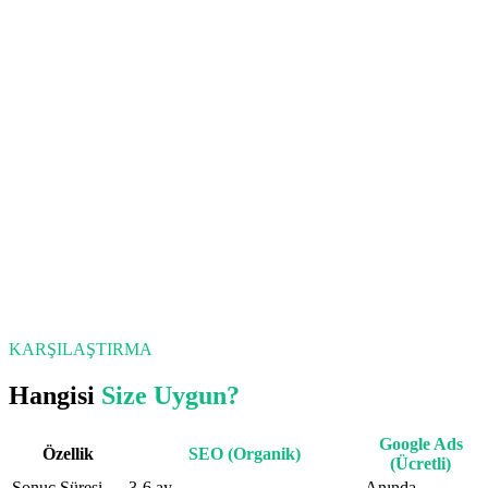
KARŞILAŞTIRMA
Hangisi
Size Uygun?
Google Ads
Özellik
SEO (Organik)
(Ücretli)
Sonuç Süresi
3-6 ay
Anında