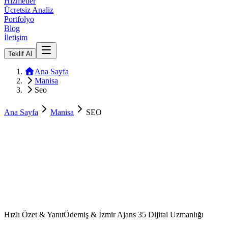
Hizmetler
Ücretsiz Analiz
Portfolyo
Blog
İletişim
Teklif Al
Ana Sayfa
Manisa
Seo
Ana Sayfa
Manisa
SEO
Hızlı Özet & Yanıt
Ödemiş & İzmir Ajans 35 Dijital Uzmanlığı