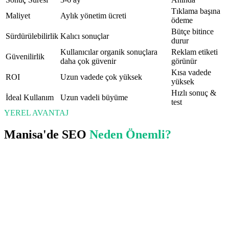
Tıklama başına
Maliyet
Aylık yönetim ücreti
ödeme
Bütçe bitince
Sürdürülebilirlik
Kalıcı sonuçlar
durur
Kullanıcılar organik sonuçlara
Reklam etiketi
Güvenilirlik
daha çok güvenir
görünür
Kısa vadede
ROI
Uzun vadede çok yüksek
yüksek
Hızlı sonuç &
İdeal Kullanım
Uzun vadeli büyüme
test
YEREL AVANTAJ
Manisa
'de
SEO
Neden Önemli?