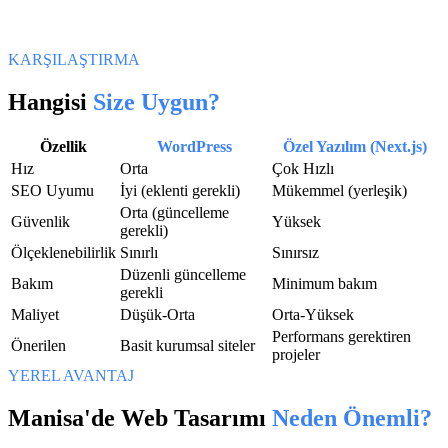
KARŞILAŞTIRMA
Hangisi
Size Uygun?
Özellik
WordPress
Özel Yazılım (Next.js)
Hız
Orta
Çok Hızlı
SEO Uyumu
İyi (eklenti gerekli)
Mükemmel (yerleşik)
Orta (güncelleme
Güvenlik
Yüksek
gerekli)
Ölçeklenebilirlik
Sınırlı
Sınırsız
Düzenli güncelleme
Bakım
Minimum bakım
gerekli
Maliyet
Düşük-Orta
Orta-Yüksek
Performans gerektiren
Önerilen
Basit kurumsal siteler
projeler
YEREL AVANTAJ
Manisa
'de
Web Tasarımı
Neden Önemli?