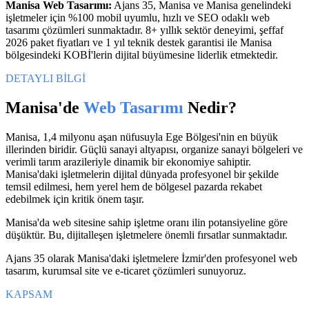
Manisa
Web Tasarımı
:
Ajans 35,
Manisa
ve
Manisa
genelindeki
işletmeler için %100 mobil uyumlu, hızlı ve SEO odaklı
web
tasarımı
çözümleri sunmaktadır. 8+ yıllık sektör deneyimi, şeffaf
2026 paket fiyatları ve 1 yıl teknik destek garantisi ile
Manisa
bölgesindeki KOBİ'lerin dijital büyümesine liderlik etmektedir.
DETAYLI BİLGİ
Manisa
'de
Web Tasarımı
Nedir?
Manisa, 1,4 milyonu aşan nüfusuyla Ege Bölgesi'nin en büyük
illerinden biridir. Güçlü sanayi altyapısı, organize sanayi bölgeleri ve
verimli tarım arazileriyle dinamik bir ekonomiye sahiptir.
Manisa'daki işletmelerin dijital dünyada profesyonel bir şekilde
temsil edilmesi, hem yerel hem de bölgesel pazarda rekabet
edebilmek için kritik önem taşır.
Manisa'da web sitesine sahip işletme oranı ilin potansiyeline göre
düşüktür. Bu, dijitalleşen işletmelere önemli fırsatlar sunmaktadır.
Ajans 35 olarak Manisa'daki işletmelere İzmir'den profesyonel web
tasarım, kurumsal site ve e-ticaret çözümleri sunuyoruz.
KAPSAM