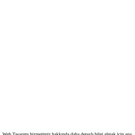
Web Tasarımı
hizmetimiz hakkında daha detaylı bilgi almak için ana