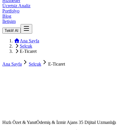
Hizmetler
Ücretsiz Analiz
Portfolyo
Blog
İletişim
Teklif Al
Ana Sayfa
Selcuk
E-Ticaret
Ana Sayfa
Selçuk
E-Ticaret
Hızlı Özet & Yanıt
Ödemiş & İzmir Ajans 35 Dijital Uzmanlığı