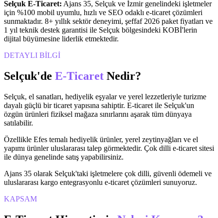
Selçuk
E-Ticaret
:
Ajans 35,
Selçuk
ve
İzmir
genelindeki işletmeler
için %100 mobil uyumlu, hızlı ve SEO odaklı
e-ticaret
çözümleri
sunmaktadır. 8+ yıllık sektör deneyimi, şeffaf 2026 paket fiyatları ve
1 yıl teknik destek garantisi ile
Selçuk
bölgesindeki KOBİ'lerin
dijital büyümesine liderlik etmektedir.
DETAYLI BİLGİ
Selçuk
'de
E-Ticaret
Nedir?
Selçuk, el sanatları, hediyelik eşyalar ve yerel lezzetleriyle turizme
dayalı güçlü bir ticaret yapısına sahiptir. E-ticaret ile Selçuk'un
özgün ürünleri fiziksel mağaza sınırlarını aşarak tüm dünyaya
satılabilir.
Özellikle Efes temalı hediyelik ürünler, yerel zeytinyağları ve el
yapımı ürünler uluslararası talep görmektedir. Çok dilli e-ticaret sitesi
ile dünya genelinde satış yapabilirsiniz.
Ajans 35 olarak Selçuk'taki işletmelere çok dilli, güvenli ödemeli ve
uluslararası kargo entegrasyonlu e-ticaret çözümleri sunuyoruz.
KAPSAM