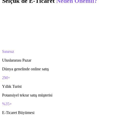
Selçuk
'de
E-Ticaret
Neden Önemli?
Sınırsız
Uluslararası Pazar
Dünya genelinde online satış
2M+
Yıllık Turist
Potansiyel tekrar satış müşterisi
%35+
E-Ticaret Büyümesi