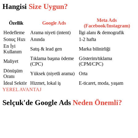
Hangisi
Size Uygun?
Meta Ads
Özellik
Google Ads
(Facebook/Instagram)
Hedefleme
Arama niyeti (intent)
İlgi alanı & demografik
Sonuç Hızı
Anında
1-2 hafta
En İyi
Satış & lead gen
Marka bilinirliği
Kullanım
Tıklama başına ödeme
Gösterim/tıklama
Maliyet
(CPC)
(CPM/CPC)
Dönüşüm
Yüksek (niyetli arama)
Orta
Oranı
İdeal Sektör
Hizmet, lokal iş
E-ticaret, moda, yaşam
YEREL AVANTAJ
Selçuk
'de
Google Ads
Neden Önemli?