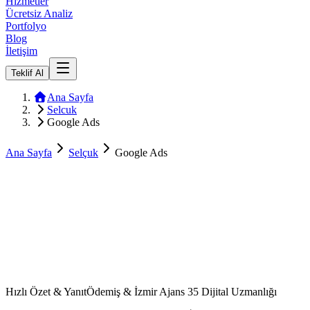
Hizmetler
Ücretsiz Analiz
Portfolyo
Blog
İletişim
Teklif Al
Ana Sayfa
Selcuk
Google Ads
Ana Sayfa
Selçuk
Google Ads
Hızlı Özet & Yanıt
Ödemiş & İzmir Ajans 35 Dijital Uzmanlığı