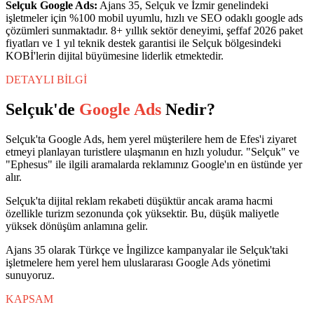
Selçuk
Google Ads
:
Ajans 35,
Selçuk
ve
İzmir
genelindeki
işletmeler için %100 mobil uyumlu, hızlı ve SEO odaklı
google ads
çözümleri sunmaktadır. 8+ yıllık sektör deneyimi, şeffaf 2026 paket
fiyatları ve 1 yıl teknik destek garantisi ile
Selçuk
bölgesindeki
KOBİ'lerin dijital büyümesine liderlik etmektedir.
DETAYLI BİLGİ
Selçuk
'de
Google Ads
Nedir?
Selçuk'ta Google Ads, hem yerel müşterilere hem de Efes'i ziyaret
etmeyi planlayan turistlere ulaşmanın en hızlı yoludur. "Selçuk" ve
"Ephesus" ile ilgili aramalarda reklamınız Google'ın en üstünde yer
alır.
Selçuk'ta dijital reklam rekabeti düşüktür ancak arama hacmi
özellikle turizm sezonunda çok yüksektir. Bu, düşük maliyetle
yüksek dönüşüm anlamına gelir.
Ajans 35 olarak Türkçe ve İngilizce kampanyalar ile Selçuk'taki
işletmelere hem yerel hem uluslararası Google Ads yönetimi
sunuyoruz.
KAPSAM