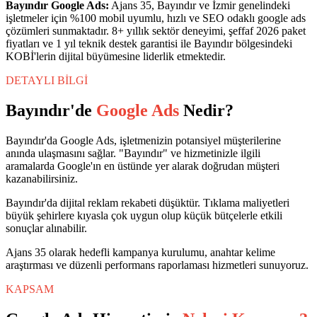
Bayındır
Google Ads
:
Ajans 35,
Bayındır
ve
İzmir
genelindeki
işletmeler için %100 mobil uyumlu, hızlı ve SEO odaklı
google ads
çözümleri sunmaktadır. 8+ yıllık sektör deneyimi, şeffaf 2026 paket
fiyatları ve 1 yıl teknik destek garantisi ile
Bayındır
bölgesindeki
KOBİ'lerin dijital büyümesine liderlik etmektedir.
DETAYLI BİLGİ
Bayındır
'de
Google Ads
Nedir?
Bayındır'da Google Ads, işletmenizin potansiyel müşterilerine
anında ulaşmasını sağlar. "Bayındır" ve hizmetinizle ilgili
aramalarda Google'ın en üstünde yer alarak doğrudan müşteri
kazanabilirsiniz.
Bayındır'da dijital reklam rekabeti düşüktür. Tıklama maliyetleri
büyük şehirlere kıyasla çok uygun olup küçük bütçelerle etkili
sonuçlar alınabilir.
Ajans 35 olarak hedefli kampanya kurulumu, anahtar kelime
araştırması ve düzenli performans raporlaması hizmetleri sunuyoruz.
KAPSAM