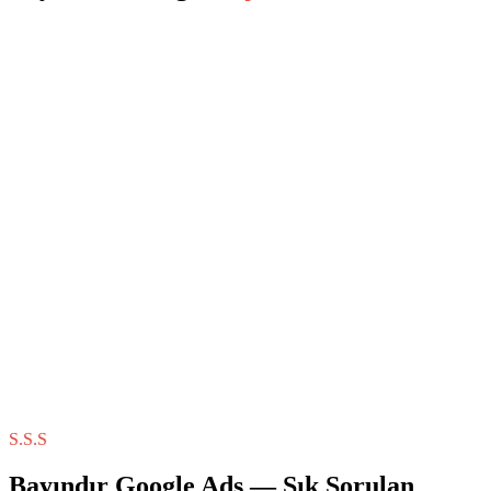
S.S.S
Bayındır
Google Ads
— Sık Sorulan