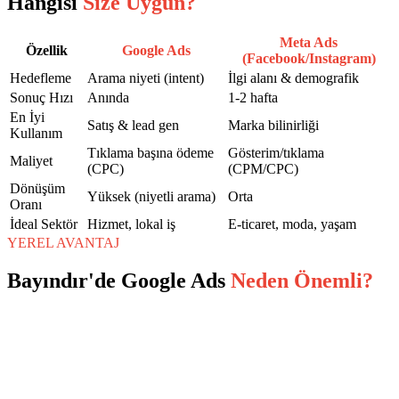
Hangisi
Size Uygun?
Meta Ads
Özellik
Google Ads
(Facebook/Instagram)
Hedefleme
Arama niyeti (intent)
İlgi alanı & demografik
Sonuç Hızı
Anında
1-2 hafta
En İyi
Satış & lead gen
Marka bilinirliği
Kullanım
Tıklama başına ödeme
Gösterim/tıklama
Maliyet
(CPC)
(CPM/CPC)
Dönüşüm
Yüksek (niyetli arama)
Orta
Oranı
İdeal Sektör
Hizmet, lokal iş
E-ticaret, moda, yaşam
YEREL AVANTAJ
Bayındır
'de
Google Ads
Neden Önemli?