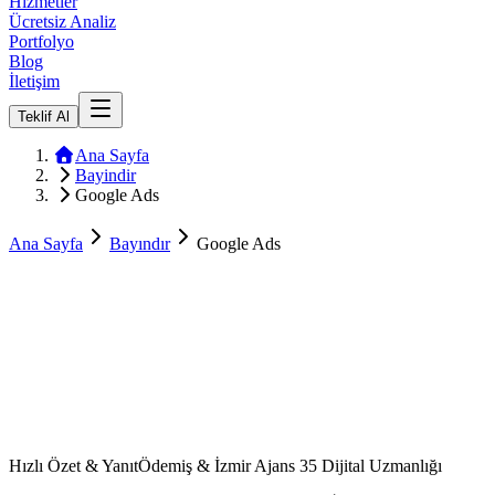
Hizmetler
Ücretsiz Analiz
Portfolyo
Blog
İletişim
Teklif Al
Ana Sayfa
Bayindir
Google Ads
Ana Sayfa
Bayındır
Google Ads
Hızlı Özet & Yanıt
Ödemiş & İzmir Ajans 35 Dijital Uzmanlığı