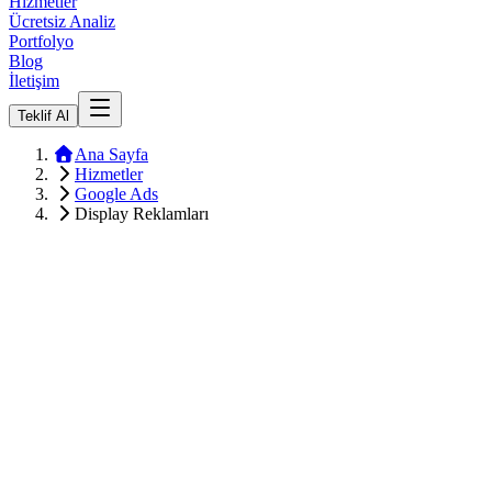
Hizmetler
Ücretsiz Analiz
Portfolyo
Blog
İletişim
Teklif Al
Ana Sayfa
Hizmetler
Google Ads
Display Reklamları
Aylık Gösterim