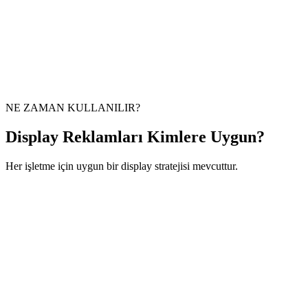
Ortalama display kampanyasında
3M+
Ort. Tıklama Maliyeti
Sektör ortalamasının altı
%0.08
Remarketing ROI
Yeniden pazarlama kampanyalarında
%340
NE ZAMAN KULLANILIR?
Display Reklamları Kimlere Uygun?
Her işletme için uygun bir display stratejisi mevcuttur.