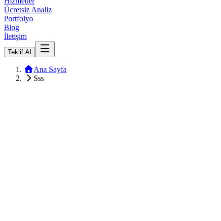
Hizmetler
Ücretsiz Analiz
Portfolyo
Blog
İletişim
Teklif Al
Ana Sayfa
Sss
Web sitesi yaptırmanın maliyeti nedir?