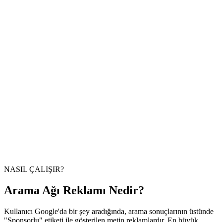
Ort. CPC Düşüşü
Optimize anahtar kelime stratejisiyle
%35
ROAS Ortalaması
Arama ağı kampanyalarında
4.2x
CTR Artışı
Reklam metni optimizasyonuyla
%22
Sponsorlu
www.sirketiniz.com
Profesyonel Hizmet — Ücretsiz Keşif Görüşmesi
150+ mutlu müşteri. Sonuç odaklı yaklaşım. İlk görüşme ücretsiz.
NASIL ÇALIŞIR?
Arama Ağı Reklamı Nedir?
Kullanıcı Google'da bir şey aradığında, arama sonuçlarının üstünde
"Sponsorlu" etiketi ile gösterilen metin reklamlardır. En büyük