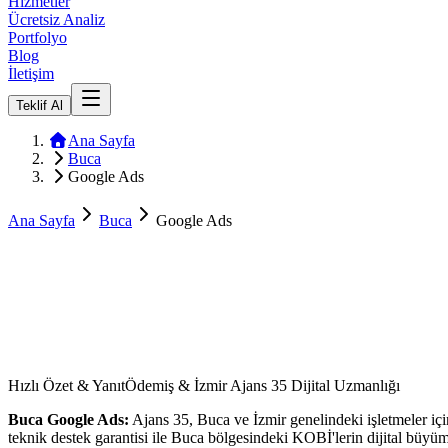
Hizmetler
Ücretsiz Analiz
Portfolyo
Blog
İletişim
Teklif Al
Ana Sayfa
Buca
Google Ads
Ana Sayfa
Buca
Google Ads
Hızlı Özet & Yanıt
Ödemiş & İzmir Ajans 35 Dijital Uzmanlığı
Buca
Google Ads
:
Ajans 35,
Buca
ve
İzmir
genelindeki işletmeler i
teknik destek garantisi ile
Buca
bölgesindeki KOBİ'lerin dijital büyüme