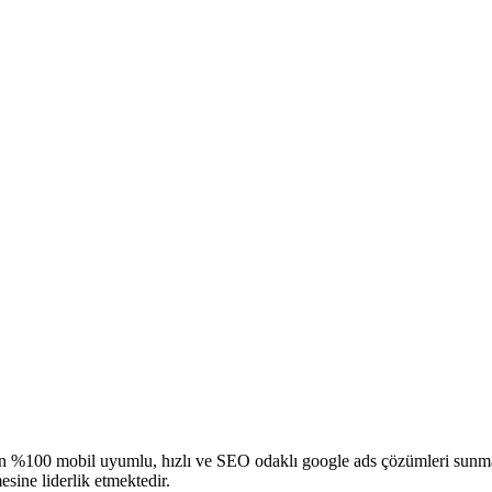
çin %100 mobil uyumlu, hızlı ve SEO odaklı
google ads
çözümleri sunmakt
sine liderlik etmektedir.