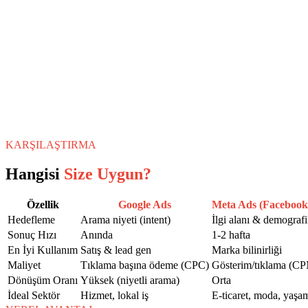
KARŞILAŞTIRMA
Hangisi
Size Uygun?
Özellik
Google Ads
Meta Ads (Facebook
Hedefleme
Arama niyeti (intent)
İlgi alanı & demograf
Sonuç Hızı
Anında
1-2 hafta
En İyi Kullanım
Satış & lead gen
Marka bilinirliği
Maliyet
Tıklama başına ödeme (CPC)
Gösterim/tıklama (C
Dönüşüm Oranı
Yüksek (niyetli arama)
Orta
İdeal Sektör
Hizmet, lokal iş
E-ticaret, moda, yaşa