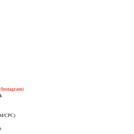
/Instagram)
ik
PM/CPC)
m